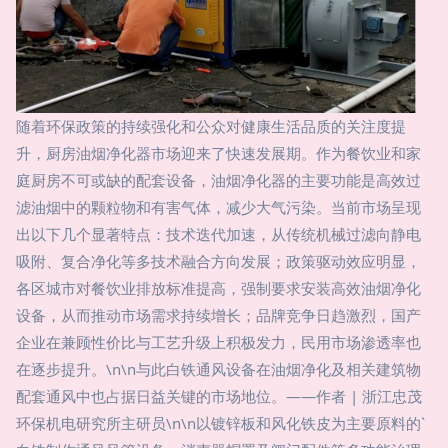
随着环保政策的持续强化和公众对健康生活品质的关注度提
升，厨房油烟净化器市场迎来了快速发展期。作为餐饮业和家
庭厨房不可或缺的配套设备，油烟净化器的主要功能是高效过
滤油烟中的颗粒物和有害气体，减少大气污染。当前市场呈现
出以下几个显著特点：技术迭代加速，从传统机械过滤向静电
吸附、复合净化等多技术融合方向发展；政策驱动效应明显，
各区城市对餐饮业排放标准提高，强制要求安装高效油烟净化
设备，从而推动市场需求持续增长；品牌竞争日趋激烈，国产
企业在兼顾性价比与工艺升级上积极发力，民用市场渗透率也
在逐步提升。\n\n与此白铁通风设备在油烟净化及相关建筑物
配套通风中也占据日益关键的市场地位。——作者 | 浙江忠茂
环保机电研究所主研员\n\n以镀锌板和风化铁皮为主要原料的`