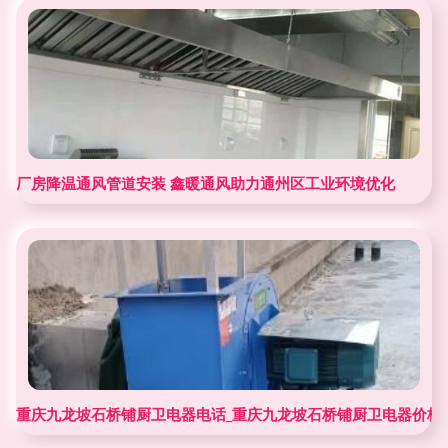
厂房降温通风管道安装 鑫暖通风助力通州区工业环境优化
重庆九龙坡石桥铺厨卫电器电话_重庆九龙坡石桥铺厨卫电器价格 -