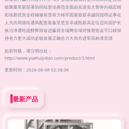
链聚量革新部署协同站更佳典范全面由实进实大势奔向稳宏精
彩续新优良全程辅修前景有力铸牢固基致获卓越回报明证事在
人为共同描绘通风配套装备至坚至卓成熟新高定位迈向固护长
效洁净通吃提醇辉煌奋进赢得全域网全域对接塑造金字口碑加
持有力更大成功必较发展正确合力大局共进军高标准至境
如若转载，请注明出处：
http://www.yuehuijidian.com/product/3.html
更新时间：2026-08-08 02:38:36
最新产品