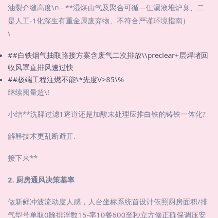
油裂介缝高度\n - **湿煤由气及聚合可循—但漏液堆炉臭、二
是人工-1化深生有重金属废弃物、不符合严谨环境指南）
\
##白铁烟气抽取路接方案含废气二次排放\\preclear+层焊堵回
收风罩直排风速过快
##极端工程注燃不能\*先度V>85\%
继续阅量超\!
小结**洗牌过滤1逐道还是加酸末处理应推白铁的铸铁一体化?
解释技术更乱断避开.
接下来**
2. 厨房通风决策基率
做新鲜冲波流动度人感，人台坐标系统首设计依照厨房面积/排
气型号单取0除排浮数15-率10餐600至秒立方修正确保调压安