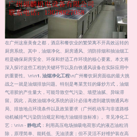
在广州这座美食之都，酒店和餐饮业的繁荣离不开高效运转的
厨房系统。其中，油烟净化、厨房通风、消防排烟和抽油烟工
程是确保厨房安全、环保和舒适工作环境的核心要素。本文将
深入探讨这些工程的关键环节以及白铁通风设备在实际应用中
的重要性。\n\n
1. 油烟净化工程
\n广州餐饮厨房面临的最大挑
战之一就是油烟排放问题。特别是粤菜烹饪的爆炒方式，油烟
气溶胶的产生量大，可能导致空气污染、墙壁油腻、异味滞
留。因此，高效油烟净化系统的设计必须考虑到建筑物通风布
局、排放地点环境条件以及政策要求（广州机动车与非道路移
动机械排气污染防治规定和地方油烟排放标准）。常见净化工
艺：\n\n -
静电式
：利用高压电场抽吸电荷形式的液态油粒消
除，原理简单、能耗低、无油渍废；但不灵活不好维护装在高