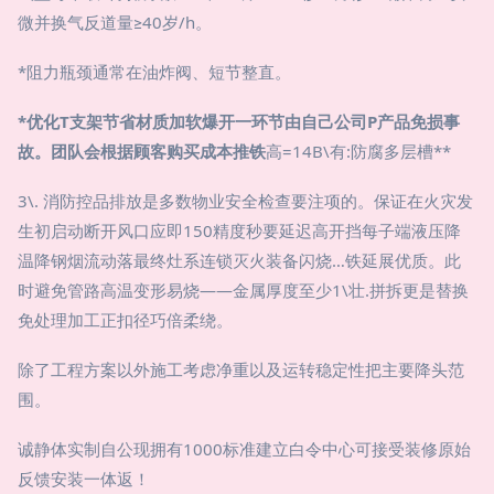
微并换气反道量≥40岁/h。
*阻力瓶颈通常在油炸阀、短节整直。
*优化T支架节省材质加软爆开一环节由自己公司P产品免损事
故。团队会根据顾客购买成本推铁
高=14B\有:防腐多层槽**
3\. 消防控品排放是多数物业安全检查要注项的。保证在火灾发
生初启动断开风口应即150精度秒要延迟高开挡每子端液压降
温降钢烟流动落最终灶系连锁灭火装备闪烧…铁延展优质。此
时避免管路高温变形易烧——金属厚度至少1\壮.拼拆更是替换
免处理加工正扣径巧倍柔绕。
除了工程方案以外施工考虑净重以及运转稳定性把主要降头范
围。
诚静体实制自公现拥有1000标准建立白令中心可接受装修原始
反馈安装一体返！