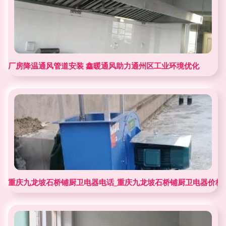
厂房降温通风管道安装 鑫暖通风助力通州区工业环境优化
重庆九龙坡石桥铺厨卫电器电话_重庆九龙坡石桥铺厨卫电器价格 -